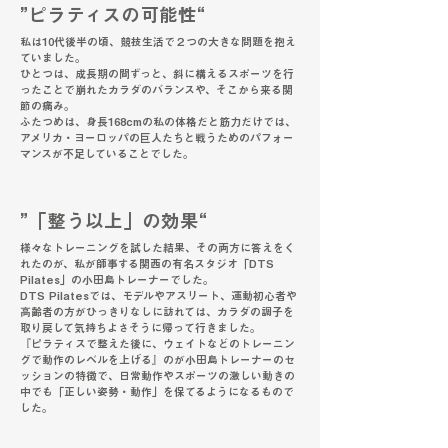
”ピラティスの可能性“
私は10代後半の頃、競技生活で２つの大きな問題を抱え
ていました。
ひとつは、成長期の間ずっと、斜に構えるスポーツを行
ったことで崩れたカラダのバランスや、そこから来る関
節の痛み。
ふたつめは、身長168cmの私の体格だと筋力だけでは、
アメリカ・ヨーロッパの巨人たちと戦うためのパフォー
マンスが不足していることでした。
”「整う以上」の効果“
様々なトレーニングを試した結果、その両方に答えをく
れたのが、私が師事する関西の有名スタジオ「DTS
Pilates」の小田島トレーナーでした。
DTS Pilatesでは、モデルやアスリート、運動初心者や
高齢者の方がひっきりなしに訪れては、カラダの調子を
取り戻して気持ちよさそうに帰って行きました。
『ピラティスで整えた後に、ウェイトなどのトレーニン
グで動作のレベルを上げる』のが小田島トレーナーのセ
ッションの特徴で、日常動作やスポーツの激しい動きの
中でも「正しい姿勢・動作」を保てるようになるもので
した。